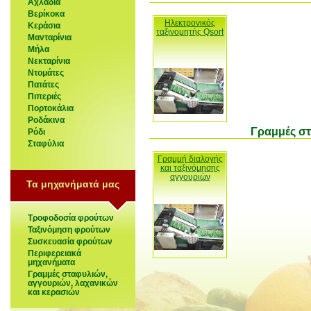
Αχλαδιά
Βερίκοκα
Ηλεκτρονικός
Κεράσια
ταξινομητής Qsort
Μανταρίνια
Μήλα
Νεκταρίνια
Ντομάτες
Πατάτες
Πιπεριές
Πορτοκάλια
Ροδάκινα
Γραμμές στ
Ρόδι
Σταφύλια
Γραμμή διαλογής
και ταξινόμησης
αγγουριών
Τα μηχανήματά μας
Τροφοδοσία φρούτων
Ταξινόμηση φρούτων
Συσκευασία φρούτων
Περιφερειακά
μηχανήματα
Γραμμές σταφυλιών,
αγγουριών, λαχανικών
και κερασιών