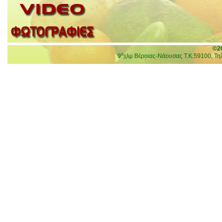
©20
ο
9
χλμ Βέροιας-Νάουσας Τ.Κ.59100, Τ