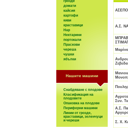
грозде
домати
ΑΣΕΠΟ
кайсия
картофи
киви
краставици
Α.Σ. 
Нар
Нектарини
ΜΠΡΑΒ
портокали
ΣΤΙΜΑΓ
Праскови
Μαρίνο
череша
чушки
Ανδρο
ябълки
Ζεβεδα
Μανιου
Нашите машини
Μονοπρ
Πουλης
Снабдяване с плодове
Класификация на
Αγροτο
плодовете
Συν. Τ
Опаковка на плодове
Α.Σ. Π
Периферни машини
Αργυρ
Линии от грозде,
краставици, зеленчуци
и череши
Σ. Χ. 