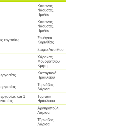
Κοπανός
Νάουσας,
Ημαθία
Κοπανός
Νάουσας,
Ημαθία
Στιμάγκα
ις εργασίας
Κορινθίας
Στόμιο Λασιθίου
Χάρακας
Μονοφατσίου
Κρήτη
Καπαριανά
 εργασίας
Ηράκλειου
Τυρνάβος
 εργασίας
Λάρισα
εργασίας και 1
Τυμπάκι
ργασίας
Ηράκλειου
Αργυροπούλι
Λάρισα
Τύρναβος
Λάρισα