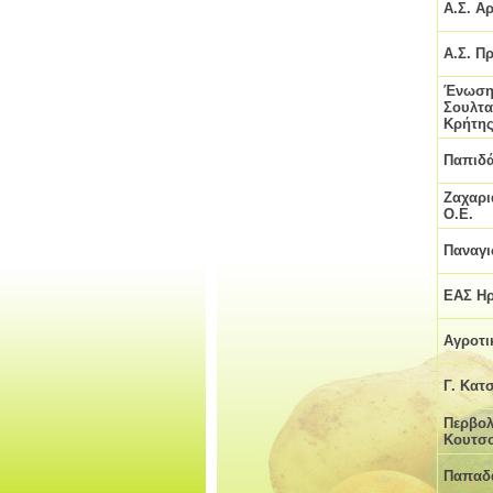
Α.Σ. Α
Α.Σ. Π
Ένωσ
Σουλτ
Κρήτης
Παπιδ
Ζαχαρι
Ο.Ε.
Παναγι
ΕΑΣ Ηρ
Αγροτι
Γ. Κατ
Περβολ
Κουτσο
Παπαδά