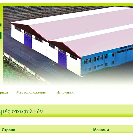
ериха
Местоположение
Използван
μές σταφυλιών
Страна
Машини