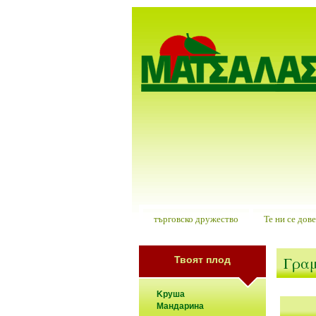
търговско дружество
Те ни се дов
Γραμ
Твоят плод
Kруша
Mандарина