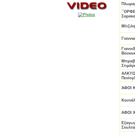
Πλωμαρ
΄΄ΟΡΦΕ
Σαρακα
Μίτζιλ
Γιαννα
Γιαννι
Βουκυκ
Μπραβο
Στιμάγ
ΑΛΚΥΩ
Πενίογ
ΑΦΟΙ Κ
Κουνάλ
ΑΦΟΙ Χ
Εξαγω
Σουλτα